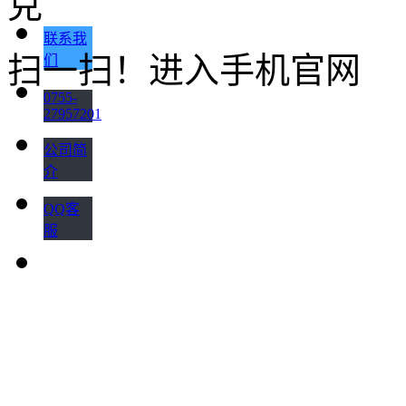
联系我
扫一扫！进入手机官网
们
0755-
27957201
公司简
介
QQ客
服